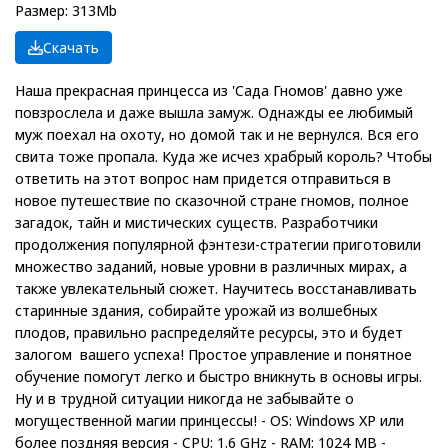
Размер: 313Mb
Скачать
Наша прекрасная принцесса из 'Cада Гномов' давно уже
повзрослела и даже вышла замуж. Однажды ее любимый
муж поехал на охоту, но домой так и не вернулся. Вся его
свита тоже пропала. Куда же исчез храбрый король? Чтобы
ответить на этот вопрос нам придется отправиться в
новое путешествие по сказочной стране гномов, полное
загадок, тайн и мистических существ. Разработчики
продолжения популярной фэнтези-стратегии приготовили
множество заданий, новые уровни в различных мирах, а
также увлекательный сюжет. Научитесь восстанавливать
старинные здания, собирайте урожай из волшебных
плодов, правильно распределяйте ресурсы, это и будет
залогом вашего успеха! Простое управление и понятное
обучение помогут легко и быстро вникнуть в основы игры.
Ну и в трудной ситуации никогда не забывайте о
могущественной магии принцессы! - OS: Windows XP или
более поздняя версия - CPU: 1.6 GHz - RAM: 1024 MB -