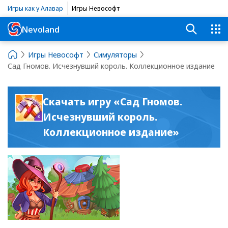
Игры как у Алавар
Игры Невософт
Nevoland
Игры Невософт
Симуляторы
Сад Гномов. Исчезнувший король. Коллекционное издание
Скачать игру «Сад Гномов.
Исчезнувший король.
Коллекционное издание»