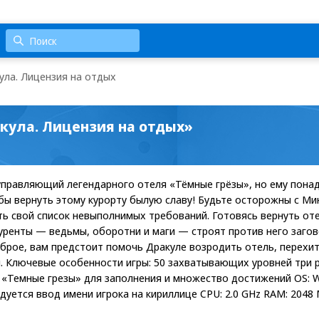
ла. Лицензия на отдых
кула. Лицензия на отдых»
управляющий легендарного отеля «Тёмные грёзы», но ему пона
ы вернуть этому курорту былую славу! Будьте осторожны с Ми
сть свой список невыполнимых требований. Готовясь вернуть от
уренты — ведьмы, оборотни и маги — строят против него загов
рое, вам предстоит помочь Дракуле возродить отель, перехит
. Ключевые особенности игры: 50 захватывающих уровней три 
 «Темные грезы» для заполнения и множество достижений OS: W
уется ввод имени игрока на кириллице CPU: 2.0 GHz RAM: 2048 MB