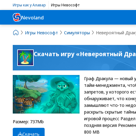
Игры как у Алавар
Игры Невософт
Nevoland
Игры Невософт
Симуляторы
Невероятный Драку
Скачать игру «Невероятный Дра
Граф Дракула — новый 
тайм-менеджмента, чтоб
запретов, у которого е
обнаруживает, что конк
замышляют что-то недоб
раскрыть скрытые тайны
игровой процесс Раздел
Размер: 737Mb
поздняя версия Рекоменд
800 MB
Скачать