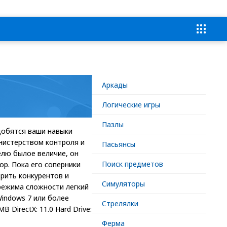
Аркады
Логические игры
Пазлы
добятся ваши навыки
нистерством контроля и
Пасьянсы
елю былое величие, он
Поиск предметов
ор. Пока его соперники
рить конкурентов и
Симуляторы
режима сложности легкий
indows 7 или более
Стрелялки
 DirectX: 11.0 Hard Drive:
Ферма