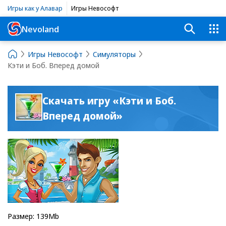
Игры как у Алавар
Игры Невософт
Nevoland
Игры Невософт
Симуляторы
Кэти и Боб. Вперед домой
Скачать игру «Кэти и Боб.
Вперед домой»
Размер: 139Mb