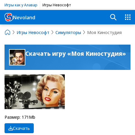
Игры как у Алавар
Игры Невософт
Nevoland
Игры Невософт
Симуляторы
Моя Киностудия
Скачать игру «Моя Киностудия»
Размер: 171Mb
Скачать