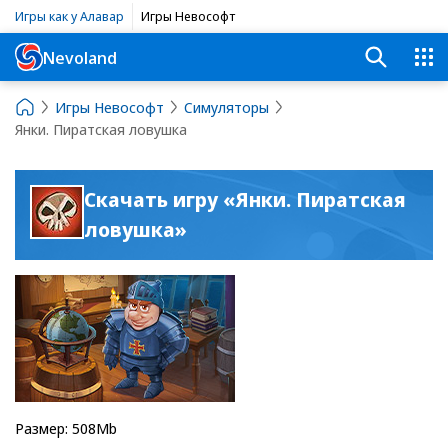
Игры как у Алавар
Игры Невософт
Nevoland
Игры Невософт
Симуляторы
Янки. Пиратская ловушка
Скачать игру «Янки. Пиратская
ловушка»
Размер: 508Mb