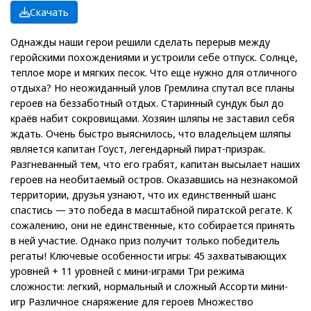
Скачать
Однажды наши герои решили сделать перерыв между
геройскими похождениями и устроили себе отпуск. Солнце,
теплое море и мягких песок. Что еще нужно для отличного
отдыха? Но неожиданный улов Гремлина спутал все планы
героев на беззаботный отдых. Старинный сундук был до
краёв набит сокровищами. Хозяин шляпы не заставил себя
ждать. Очень быстро выяснилось, что владельцем шляпы
является капитан Гоуст, легендарный пират-призрак.
Разгневанный тем, что его грабят, капитан высылает наших
героев на необитаемый остров. Оказавшись на незнакомой
территории, друзья узнают, что их единственный шанс
спастись — это победа в масштабной пиратской регате. К
сожалению, они не единственные, кто собирается принять
в ней участие. Однако приз получит только победитель
регаты! Ключевые особенности игры: 45 захватывающих
уровней + 11 уровней с мини-играми Три режима
сложности: легкий, нормальный и сложный Ассорти мини-
игр Различное снаряжение для героев Множество