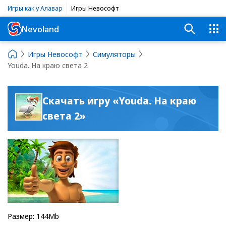
Игры как у Алавар
Игры Невософт
Nevoland
Игры Невософт
Симуляторы
Youda. На краю света 2
Скачать игру «Youda. На краю
света 2»
Размер: 144Mb