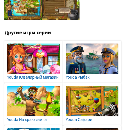
Другие игры серии
Youda Ювелирный магазин
Youda Рыбак
Youda На краю света
Youda Сафари