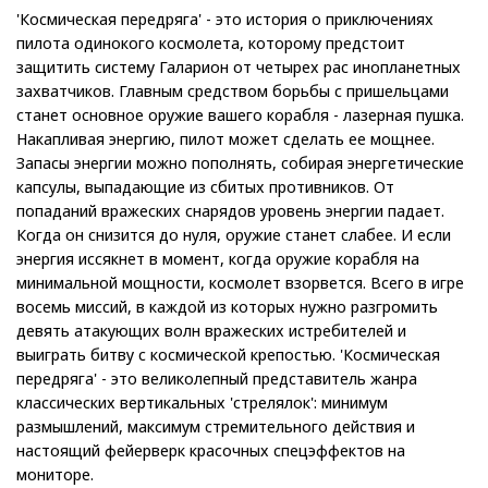
'Космическая передряга' - это история о приключениях
пилота одинокого космолета, которому предстоит
защитить систему Галарион от четырех рас инопланетных
захватчиков. Главным средством борьбы с пришельцами
станет основное оружие вашего корабля - лазерная пушка.
Накапливая энергию, пилот может сделать ее мощнее.
Запасы энергии можно пополнять, собирая энергетические
капсулы, выпадающие из сбитых противников. От
попаданий вражеских снарядов уровень энергии падает.
Когда он снизится до нуля, оружие станет слабее. И если
энергия иссякнет в момент, когда оружие корабля на
минимальной мощности, космолет взорвется. Всего в игре
восемь миссий, в каждой из которых нужно разгромить
девять атакующих волн вражеских истребителей и
выиграть битву с космической крепостью. 'Космическая
передряга' - это великолепный представитель жанра
классических вертикальных 'стрелялок': минимум
размышлений, максимум стремительного действия и
настоящий фейерверк красочных спецэффектов на
мониторе.