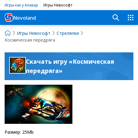
Игры как у Алавар
Игры Невософт
Nevoland
Игры Невософт
Стрелялки
Космическая передряга
Скачать игру «Космическая
передряга»
Размер: 25Mb