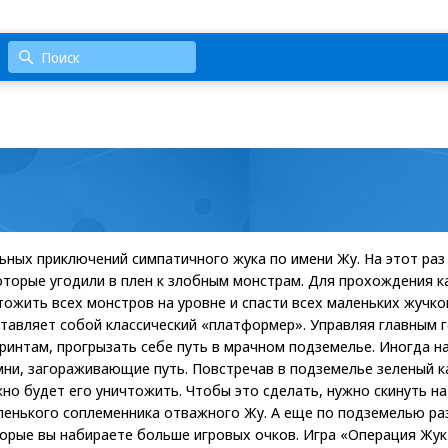
ных приключений симпатичного жука по имени Жу. На этот раз
оторые угодили в плен к злобным монстрам. Для прохождения 
ожить всех монстров на уровне и спасти всех маленьких жучков
тавляет собой классический «платформер». Управляя главным г
ринтам, прогрызать себе путь в мрачном подземелье. Иногда на
ни, загораживающие путь. Повстречав в подземелье зеленый к
но будет его уничтожить. Чтобы это сделать, нужно скинуть на 
ленького соплеменника отважного Жу. А еще по подземелью р
орые вы набираете больше игровых очков. Игра «Операция Жу