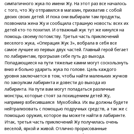
симпатичного жука по имени Жу. На этот раз все началось
с того, что Жу отправился в магазин, прихватив с собой
двоих своих детей. И пока они выбирали там продукты,
позвонила жена Жу и сообщила страшную новость: всех их
детей кто-то похитил. И отважный жук тут же кинулся на
помощь своему потомству. Третья часть приключений
веселого жука, «Операция Жук 3», вобрала в себя все
самое лучшее из первых двух частей. Главный герой бегает
по лабиринтам, прогрызая себе путь до выхода.
Попадающиеся на пути тяжелые камни могут соскользнуть
вниз и больно ударить жука по голове. Цель каждого
уровня заключается в том, чтобы найти маленьких жучков
по закоулкам лабиринта и довести до выхода из
лабиринта. На пути вам могут попадаться различные
монстры, которые стоят за похищением детей Жу,
например взбесившаяся Мухобойка. Их вы должны будете
нейтрализовать с помощью подручных средств, а так же с
помощью оружия, которое вы можете найти в лабиринте.
Итак, третья часть приключений Жу получилась очень
веселой, яркой и живой. Отлично прорисованные