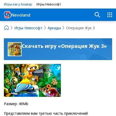
Игры как у Алавар
Игры Невософт
Nevoland
Игры Невософт
Аркады
Операция Жук 3
Скачать игру «Операция Жук 3»
Размер: 49Mb
Представляем вам третью часть приключений