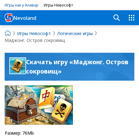
Игры как у Алавар
Игры Невософт
Nevoland
Игры Невософт
Логические игры
Маджонг. Остров сокровищ
Скачать игру «Маджонг. Остров
сокровищ»
Размер: 76Mb