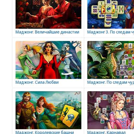
Маджонг. Величайшие династии
Маджонг 3. По следам 
Маджонг. Сила Любви
Маджонг. По следам чу
Маджонг. Королевские башни
Маджонг. Карнавал