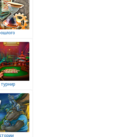
рошлого
 турнир
истории