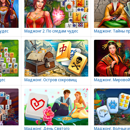
чудес
Маджонг 2. По следам чудес
Маджонг. Тайны п
дес
Маджонг. Остров сокровищ
Маджонг. Мировой
Маджонг. День Святого
Маджонг. Волчьи 