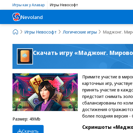
Игры как у Алавар
Игры Невософт
Nevoland
Игры Невософт
Логические игры
Маджонг. Мир
Скачать игру «Маджонг. Мирово
Примите участие в миро
карточных игр, участвуе
принять участие в кажд
предстоит снимать золо
сбалансированы по коли
достижения отражаются 
более поздняя версия - CP
Размер: 49Mb
Скриншоты «Маджон
Скачать