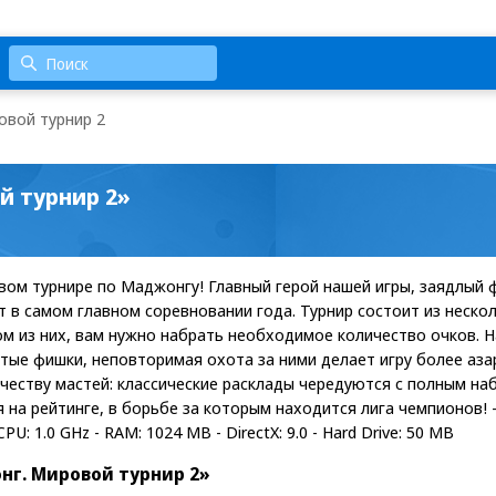
овой турнир 2
й турнир 2»
вом турнире по Маджонгу! Главный герой нашей игры, заядлый 
т в самом главном соревновании года. Турнир состоит из неско
ом из них, вам нужно набрать необходимое количество очков. 
тые фишки, неповторимая охота за ними делает игру более аза
честву мастей: классические расклады чередуются с полным на
на рейтинге, в борьбе за которым находится лига чемпионов! -
U: 1.0 GHz - RAM: 1024 MB - DirectX: 9.0 - Hard Drive: 50 MB
г. Мировой турнир 2»