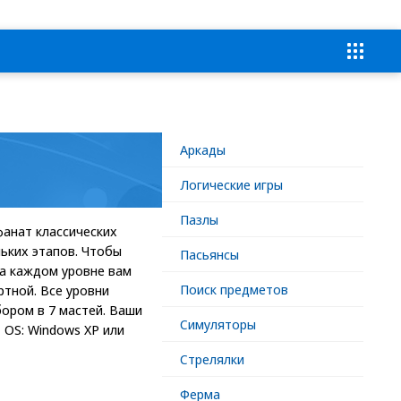
Аркады
Логические игры
Пазлы
фанат классических
льких этапов. Чтобы
Пасьянсы
На каждом уровне вам
Поиск предметов
ртной. Все уровни
бором в 7 мастей. Ваши
Симуляторы
 OS: Windows XP или
Стрелялки
Ферма