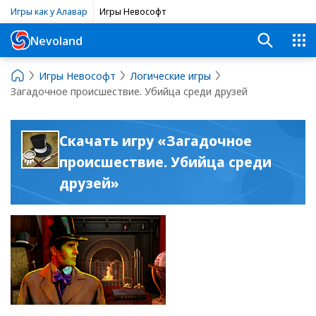
Игры как у Алавар
Игры Невософт
Nevoland
Игры Невософт
Логические игры
Загадочное происшествие. Убийца среди друзей
Скачать игру «Загадочное
происшествие. Убийца среди
друзей»