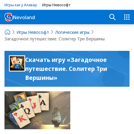
Игры как у Алавар
Игры Невософт
Nevoland
Игры Невософт
Логические игры
Загадочное путешествие. Солитер Три Вершины
Скачать игру «Загадочное
путешествие. Солитер Три
Вершины»