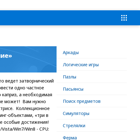
Аркады
ние»
Логические игры
Пазлы
что ведет затворнический
овести одно частное
Пасьянсы
о каприз, а необходимая
Поиск предметов
 не может! Вам нужно
ктрисе. Коллекционное
Симуляторы
инг-объектами, «три в
те особые достижения!
Стрелялки
Vista/Win7/Win8 - CPU:
Ферма