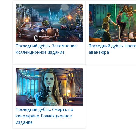
Последний дубль. Затемнение.
Последний дубль. Наст
Коллекционное издание
авантюра
Последний дубль. Смерть на
киноэкране. Коллекционное
издание