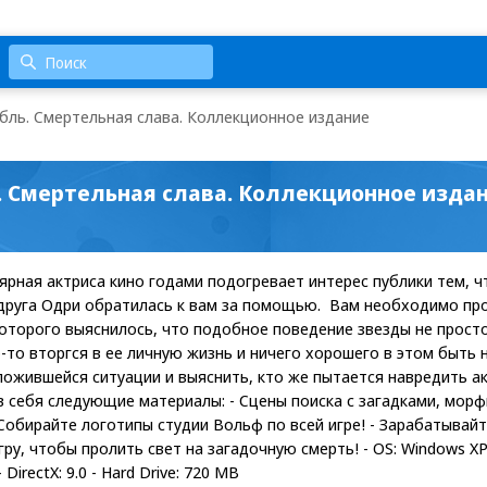
бль. Смертельная слава. Коллекционное издание
. Смертельная слава. Коллекционное изда
лярная актриса кино годами подогревает интерес публики тем, 
друга Одри обратилась к вам за помощью. Вам необходимо пр
которого выяснилось, что подобное поведение звезды не прост
-то вторгся в ее личную жизнь и ничего хорошего в этом быть
ложившейся ситуации и выяснить, кто же пытается навредить а
в себя следующие материалы: - Сцены поиска с загадками, морф
- Собирайте логотипы студии Вольф по всей игре! - Зарабатывай
гру, чтобы пролить свет на загадочную смерть! - OS: Windows XP/
DirectX: 9.0 - Hard Drive: 720 MB