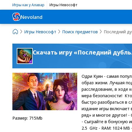
Игры как у Алавар
Игры Невософт
Nevoland
Игры Невософт
Поиск предметов
Последний ду
Скачать игру «Последний дубль
Одри Куин - самая попу
образ жизни. Лучшая по
расследование, в ходе 
мера безопасности! Кто
быстро разобраться в с
издание игры включает 
ряд» и многое другое! 
Размер: 715Mb
- Сыграйте в бонусную и
2.5 GHz - RAM: 1024 MB - 