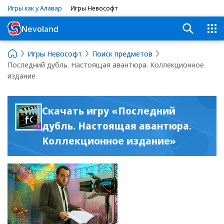
Игры как у Алавар
Игры Невософт
Nevoland
Игры Невософт
Поиск предметов
Последний дубль. Настоящая авантюра. Коллекционное
издание
Скачать игру «Последний
дубль. Настоящая авантюра.
Коллекционное издание»