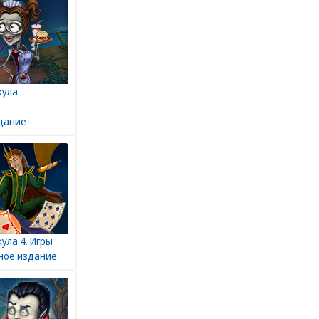
ула.
дание
ула 4. Игры
ное издание