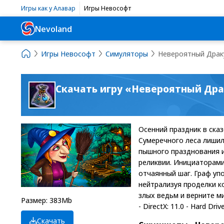
Игры как у Алавар
Игры Невософт
Nevoland
Игры Невософт
Симуляторы
Невероятный Драк
Скачать игру «Невероятный Дра
Осенний праздник в ска
Сумеречного леса лишил
пышного празднования и
реликвии. Инициаторами
отчаянный шаг. Граф упо
нейтрализуя проделки к
злых ведьм и верните ми
Размер: 383Mb
- DirectX: 11.0 - Hard Dri
Скачать