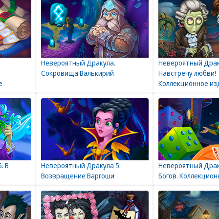
Невероятный Дракула.
Невероятный Драк
Сокровища Валькирий
Навстречу любви!
е
Коллекционное из
. В
Невероятный Дракула 5.
Невероятный Драк
Возвращение Варгоши
Богов. Коллекцион