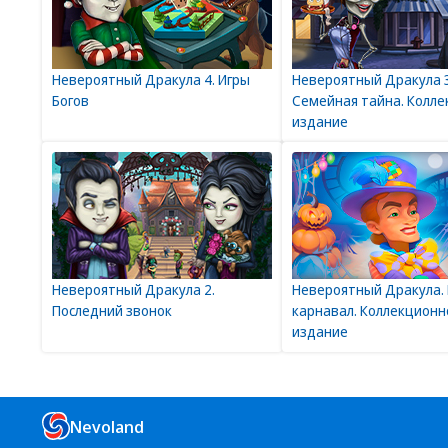
Невероятный Дракула 4. Игры
Невероятный Дракула 3
Богов
Семейная тайна. Колл
издание
Невероятный Дракула 2.
Невероятный Дракула.
Последний звонок
карнавал. Коллекционн
издание
Nevoland