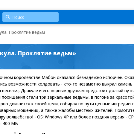
ула. Проклятие ведьм
кула. Проклятие ведьм»
зочном королевстве Мабон оказался безнадежно испорчен. Оказ
ись возможности колдовать - кто-то незаметно выкрал камень 
 веселья, Дракуле и его верным друзьям предстоит долгий путь
 похищения стали три зеркальные ведьмы, в погоне за красотой
рно двигается к своей цели, собирая по пути ценные ингредиен
оварных мошенниц, а также жалобы местных жителей. Помогит
ру волшебство! - OS: Windows XP или более поздняя версия - CP
ve: 400 MB