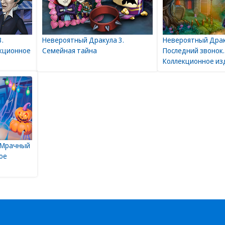
.
Невероятный Дракула 3.
Невероятный Драк
екционное
Семейная тайна
Последний звонок.
Коллекционное из
 Мрачный
ое