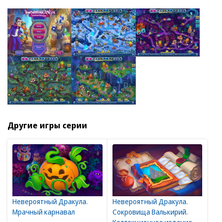
Другие игры серии
Невероятный Дракула.
Невероятный Дракула.
Мрачный карнавал
Сокровища Валькирий.