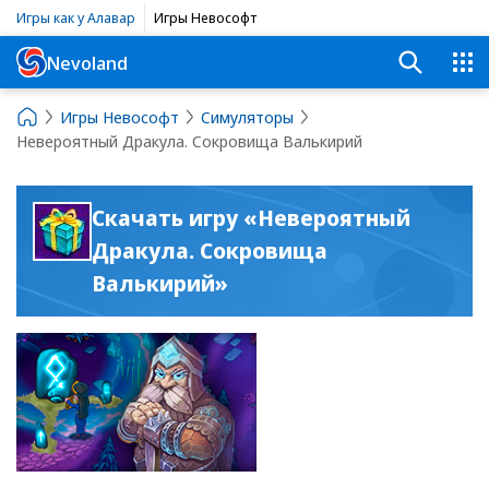
Игры как у Алавар
Игры Невософт
Nevoland
Игры Невософт
Симуляторы
Невероятный Дракула. Сокровища Валькирий
Скачать игру «Невероятный
Дракула. Сокровища
Валькирий»