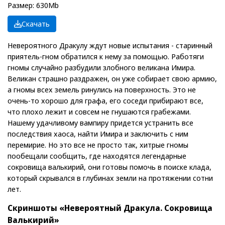
Размер: 630Mb
Скачать
Невероятного Дракулу ждут новые испытания - старинный
приятель-гном обратился к нему за помощью. Работяги
гномы случайно разбудили злобного великана Имира.
Великан страшно раздражен, он уже собирает свою армию,
а гномы всех земель ринулись на поверхность. Это не
очень-то хорошо для графа, его соседи прибирают все,
что плохо лежит и совсем не гнушаются грабежами.
Нашему удачливому вампиру придется устранить все
последствия хаоса, найти Имира и заключить с ним
перемирие. Но это все не просто так, хитрые гномы
пообещали сообщить, где находятся легендарные
сокровища валькирий, они готовы помочь в поиске клада,
который скрывался в глубинах земли на протяжении сотни
лет.
Скриншоты «Невероятный Дракула. Сокровища
Валькирий»