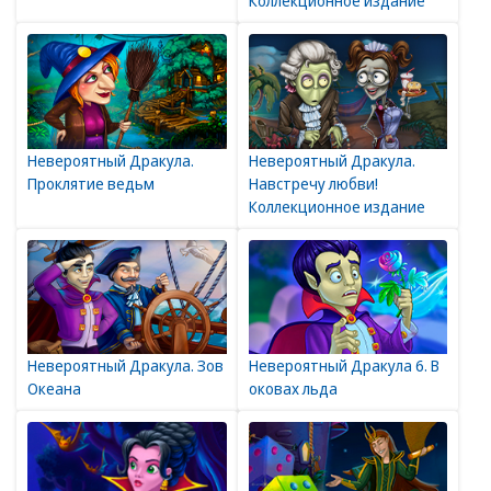
Коллекционное издание
Невероятный Дракула.
Невероятный Дракула.
Проклятие ведьм
Навстречу любви!
Коллекционное издание
Невероятный Дракула. Зов
Невероятный Дракула 6. В
Океана
оковах льда