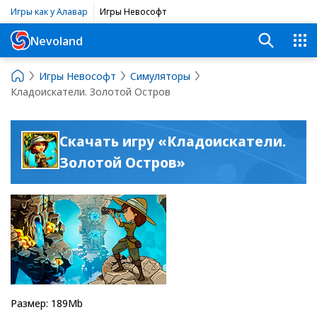
Игры как у Алавар
Игры Невософт
Nevoland
Игры Невософт
Симуляторы
Кладоискатели. Золотой Остров
Скачать игру «Кладоискатели.
Золотой Остров»
Размер: 189Mb