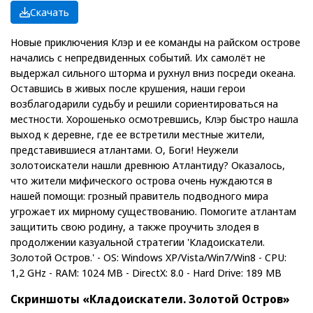
Скачать
Новые приключения Клэр и ее команды на райском острове
начались с непредвиденных событий. Их самолёт не
выдержал сильного шторма и рухнул вниз посреди океана.
Оставшись в живых после крушения, наши герои
возблагодарили судьбу и решили сориентироваться на
местности. Хорошенько осмотревшись, Клэр быстро нашла
выход к деревне, где ее встретили местные жители,
представившиеся атлантами. О, Боги! Неужели
золотоискатели нашли древнюю Атлантиду? Оказалось,
что жители мифического острова очень нуждаются в
нашей помощи: грозный правитель подводного мира
угрожает их мирному существованию. Помогите атлантам
защитить свою родину, а также проучить злодея в
продолжении казуальной стратегии 'Кладоискатели.
Золотой Остров.' - OS: Windows XP/Vista/Win7/Win8 - CPU:
1,2 GHz - RAM: 1024 MB - DirectX: 8.0 - Hard Drive: 189 MB
Скриншоты «Кладоискатели. Золотой Остров»