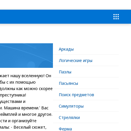
Аркады
Логические игры
Пазлы
жает нашу вселенную! Он
обы с их помощью
Пасьянсы
 должны как можно скорее
Поиск предметов
преступника!
существами и
Симуляторы
. Машина времени.' Вас
еймплей и многое другое.
Стрелялки
сти и организуйте
алы: - Веселый сюжет,
Ферма