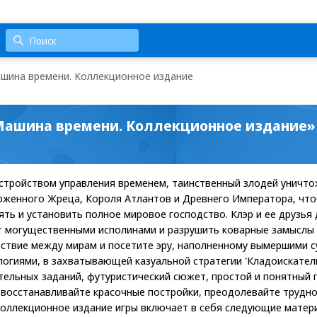
ашина времени. Коллекционное издание
 Машина времени. Коллекционное издание»
стройством управления временем, таинственный злодей уничто
ерженного Жреца, Короля Атлантов и Древнего Императора, чт
ять и установить полное мировое господство. Клэр и ее друзья
т могущественными исполинами и разрушить коварные замыслы 
ствие между мирам и посетите эру, наполненному вымершими 
огиями, в захватывающей казуальной стратегии 'Кладоискатели
ельных заданий, футуристический сюжет, простой и понятный г
восстанавливайте красочные постройки, преодолевайте трудно
оллекционное издание игры включает в себя следующие матери