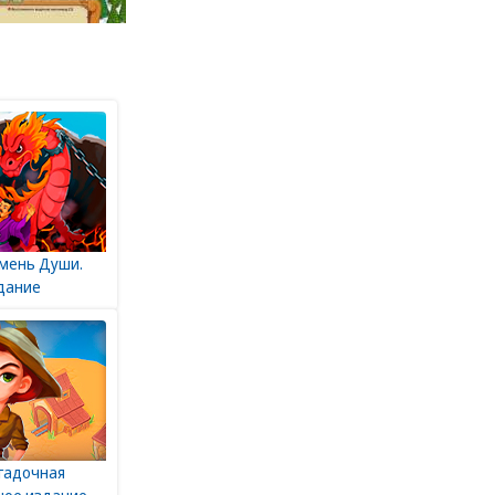
амень Души.
дание
агадочная