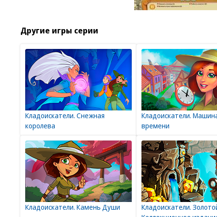
Другие игры серии
Кладоискатели. Снежная
Кладоискатели. Машин
королева
времени
Кладоискатели. Камень Души
Кладоискатели. Золото