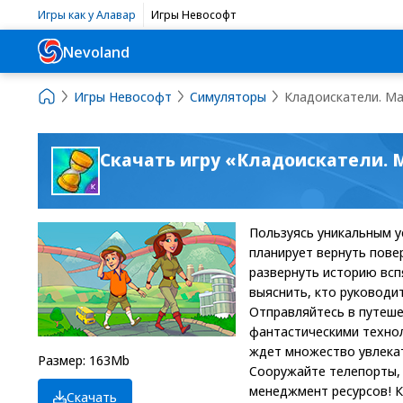
Игры как у Алавар
Игры Невософт
Nevoland
Игры Невософт
Симуляторы
Кладоискатели. М
Скачать игру «Кладоискатели.
Пользуясь уникальным у
планирует вернуть пов
развернуть историю всп
выяснить, кто руководи
Отправляйтесь в путеше
фантастическими технол
ждет множество увлекат
Размер: 163Mb
Сооружайте телепорты, 
менеджмент ресурсов! К
Скачать