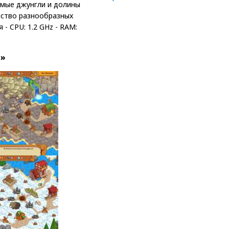
имые джунгли и долины
жество разнообразных
- CPU: 1.2 GHz - RAM:
е»