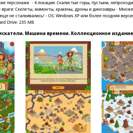
кие персонажи - 4 локации: Скалистые горы, пустыни, непроход
е враги: Скелеты, мамонты, кракены, дроны и динозавры - Мно
еще не сталкивались! - OS: Windows XP или более поздняя версия 
Hard Drive: 235 MB
скатели. Машина времени. Коллекционное издани