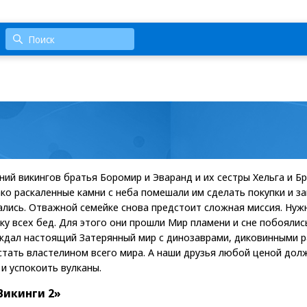
ний викингов братья Боромир и Эваранд и их сестры Хельга и Б
ако раскаленные камни с неба помешали им сделать покупки и 
ались. Отважной семейке снова предстоит сложная миссия. Ну
ку всех бед. Для этого они прошли Мир пламени и сне побоялис
ждал настоящий Затерянный мир с динозаврами, диковинными р
стать властелином всего мира. А наши друзья любой ценой дол
и успокоить вулканы.
Викинги 2»