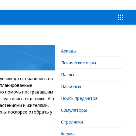
Аркады
Логические игры
Пазлы
рунгильда отправились на
запланированные
Пасьянсы
жно помочь пострадавшим
Поиск предметов
ь пустились еще ниже. А в
астениями и жителями,
Симуляторы
жны поскорее отобрать у
Стрелялки
Ферма