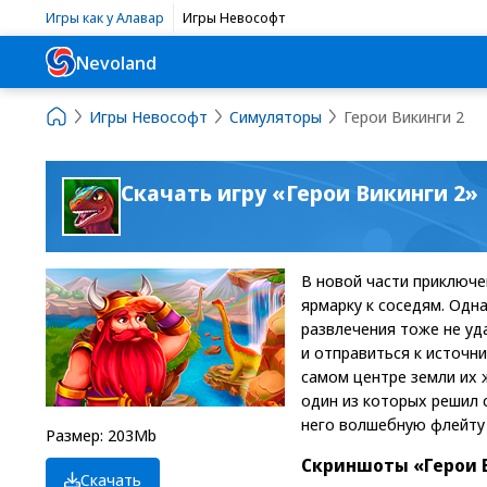
Игры как у Алавар
Игры Невософт
Nevoland
Игры Невософт
Симуляторы
Герои Викинги 2
Скачать игру «Герои Викинги 2»
В новой части приключе
ярмарку к соседям. Одн
развлечения тоже не уд
и отправиться к источни
самом центре земли их 
один из которых решил 
него волшебную флейту 
Размер: 203Mb
Скриншоты «Герои 
Скачать