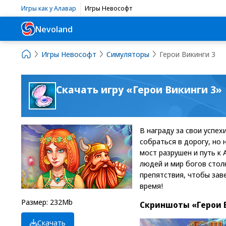
Игры как у Алавар
Игры Невософт
Nevoland
Игры Невософт
Симуляторы
Герои Викинги 3
Скачать игру «Герои Викинги 3»
В награду за свои успе
собраться в дорогу, но
мост разрушен и путь к 
людей и мир богов стол
препятствия, чтобы зав
время!
Размер: 232Mb
Скриншоты «Герои 
Скачать