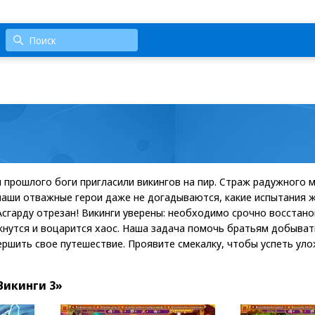
хи прошлого боги пригласили викингов на пир. Страж радужного 
 наши отважные герои даже не догадываются, какие испытания 
Асгарду отрезан! Викинги уверены: необходимо срочно восстано
кнутся и воцарится хаос. Наша задача помочь братьям добыват
ершить свое путешествие. Проявите смекалку, чтобы успеть ул
Викинги 3»