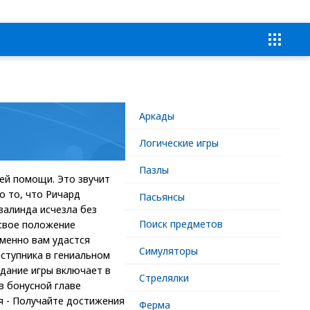
Аркады
Логические игры
Пазлы
шей помощи. Это звучит
о то, что Ричард
Пасьянсы
залинда исчезла без
Поиск предметов
 свое положение
именно вам удастся
Симуляторы
еступника в гениальном
дание игры включает в
Стрелялки
в бонусной главе
я - Получайте достижения
Ферма