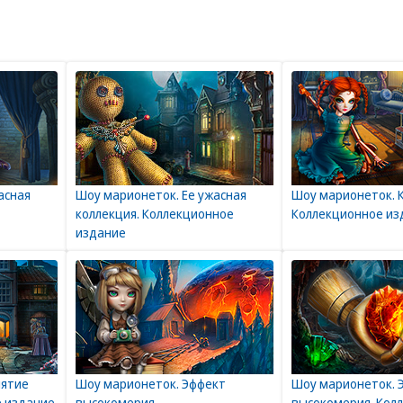
асная
Шоу марионеток. Ее ужасная
Шоу марионеток. К
коллекция. Коллекционное
Коллекционное из
издание
лятие
Шоу марионеток. Эффект
Шоу марионеток. 
е издание
высокомерия
высокомерия. Кол