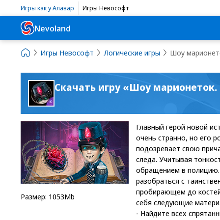
Игры как у Алавар
Игры Невософт
Nevoland
Игры Невософт
Логические игры
Шоу марионето
Скачать игру «Шоу марионеток.
Главный герой новой ис
очень странно, но его р
подозревает свою прича
следа. Учитывая тонкос
обращением в полицию. 
разобраться с таинстве
пробирающем до костей
Размер: 1053Mb
себя следующие материа
- Найдите всех спрятан