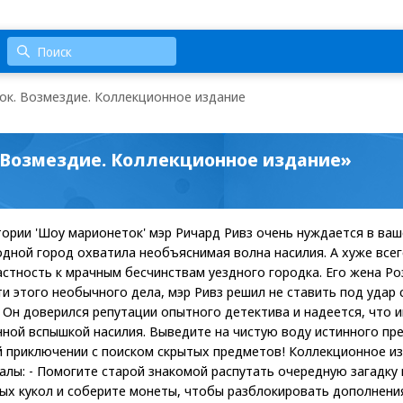
к. Возмездие. Коллекционное издание
 Возмездие. Коллекционное издание»
тории 'Шоу марионеток' мэр Ричард Ривз очень нуждается в ва
одной город охватила необъяснимая волна насилия. А хуже всег
стность к мрачным бесчинствам уездного городка. Его жена Ро
ти этого необычного дела, мэр Ривз решил не ставить под удар
Он доверился репутации опытного детектива и надеется, что 
нной вспышкой насилия. Выведите на чистую воду истинного пр
 приключении с поиском скрытых предметов! Коллекционное из
лы: - Помогите старой знакомой распутать очередную загадку 
ных кукол и соберите монеты, чтобы разблокировать дополнени