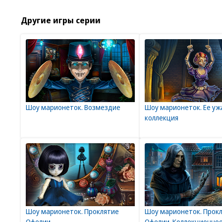
Другие игры серии
Шоу марионеток. Возмездие
Шоу марионеток. Ее уж
коллекция
Шоу марионеток. Проклятие
Шоу марионеток. Прок
Офелии
Офелии. Коллекционно