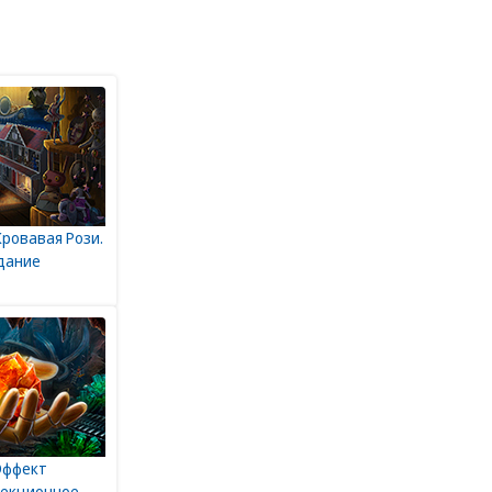
ровавая Рози.
дание
Эффект
лекционное