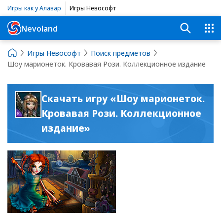
Игры как у Алавар
Игры Невософт
Nevoland
Игры Невософт
Поиск предметов
Шоу марионеток. Кровавая Рози. Коллекционное издание
Скачать игру «Шоу марионеток.
Кровавая Рози. Коллекционное
издание»