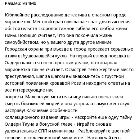
Размер: 934Mb
Юбилейное расследование детектива в опасном городе
марионеток. Местный врач приглашает вас для выяснения
обстоятельств скоропостижной гибели его любой жены
Нины. Полиция считает, что она покончила жизнь
самоубийством, но у вашего друга другое мнение.
Городская охрана при въезде в город пресекает серьезные
атаки взбушевавшейся куклы. На первый взгляд поездка в
Олдерн кажется очень простым делом, но коварная
марионетка так не считает. Осмотрев тело жертвы и место
преступления, шаг за шагом вы знакомитесь с грустной
историей появления кровавой Рози и находите ответы на
все интересующие нас
вопросы. Маленькую мстительницу сильно впечатлила
смерть близких ей людей и она устроила самую жестокую
расправу! Ключевые особенности
коллекционного издания игры: - Раскройте еще одну тайну
Олдерн Тауна в бонусной главе - Играйте снова в
увлекательные СПП и мини-игры - Разблокируйте цветной
сюрприз в коллекционной мини-игре - Наслаждайтесь