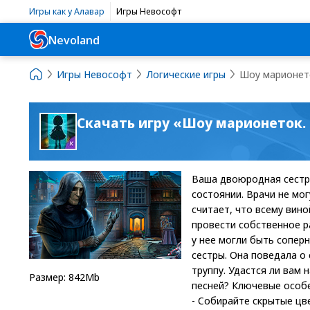
Игры как у Алавар
Игры Невософт
Nevoland
Игры Невософт
Логические игры
Шоу марионето
Скачать игру «Шоу марионеток
Ваша двоюродная сестра
состоянии. Врачи не мог
считает, что всему вин
провести собственное р
у нее могли быть сопер
сестры. Она поведала о
труппу. Удастся ли вам 
Размер: 842Mb
песней? Ключевые особе
- Собирайте скрытые цве