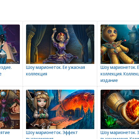
ездие.
Шоу марионеток. Ее ужасная
Шоу марионеток. 
е
коллекция
коллекция. Колле
издание
лятие
Шоу марионеток. Эффект
Шоу марионеток. 
высокомерия
высокомерия. Кол