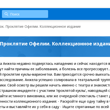
к. Проклятие Офелии. Коллекционное издание
. Проклятие Офелии. Коллекционное издан
 Анжела недавно подверглась нападению и сейчас находится 
ут найти причины ее заболевания, а болезнь все прогрессирует
ой проклятие куклы-марионетки. Вам приходится срочно выехать
асследование. Анжела успешно солировала в театральной трупп
ники. Свой осмотр вы решили начать именно с театра и знакомс
 страшном инциденте с участием 'проклятой куклы', наводящей 
найти истинного виновника, или же очередной спектакль станет
нности коллекционного издания: - Раскройте еще одну тайну в 
ты и выставляйте их у себя в саду - Ищите спрятанные по всей 