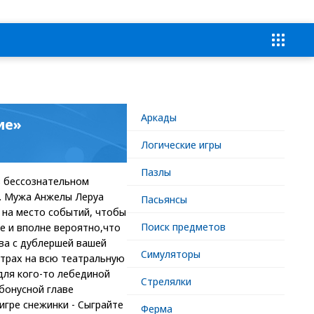
Аркады
ие»
Логические игры
Пазлы
в бессознательном
... Мужа Анжелы Леруа
Пасьянсы
 на место событий, чтобы
Поиск предметов
е и вполне вероятно,что
тва с дублершей вашей
Симуляторы
страх на всю театральную
 для кого-то лебединой
Стрелялки
бонусной главе
игре снежинки - Сыграйте
Ферма