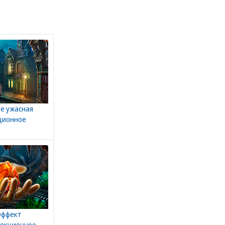
Ее ужасная
кционное
Эффект
лекционное