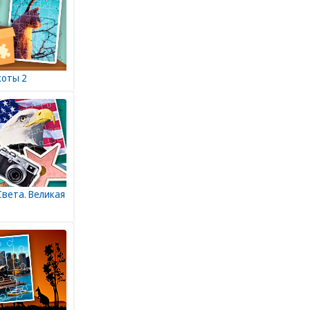
коты 2
Света. Великая