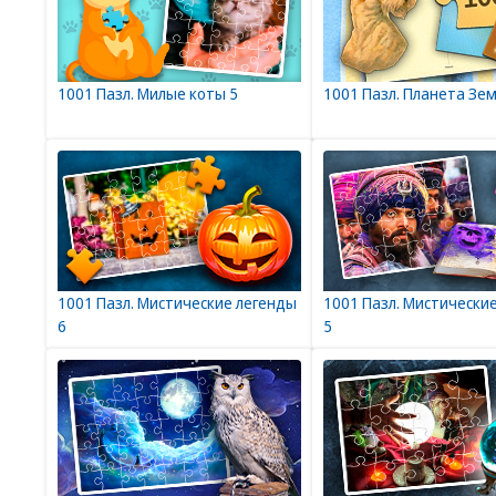
1001 Пазл. Милые коты 5
1001 Пазл. Планета Зем
1001 Пазл. Мистические легенды
1001 Пазл. Мистически
6
5