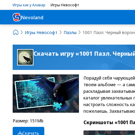
Игры как у Алавар
Игры Невософт
Nevoland
Игры Невософт
Пазлы
1001 Пазл. Черный ворон
Скачать игру «1001 Пазл. Черны
Порадуй себя чарующей 
твоем альбоме — а самы
раскладывая захватыва
каталог увлекательных 
настроить сложность ка
пожелаешь. Захватываю
Размер: 151Mb
Скриншоты «1001 Па
Скачать