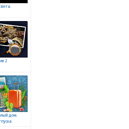
Света.
ив 2
илый дом.
тпуска