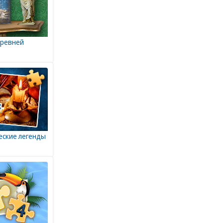
Древней
еские легенды