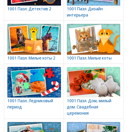
1001 Пазл. Детектив 2
1001 Пазл. Дизайн
интерьера
1001 Пазл. Милые коты 2
1001 Пазл. Милые коты
1001 Пазл. Ледниковый
1001 Пазл. Дом, милый
период
дом. Свадебная
церемония