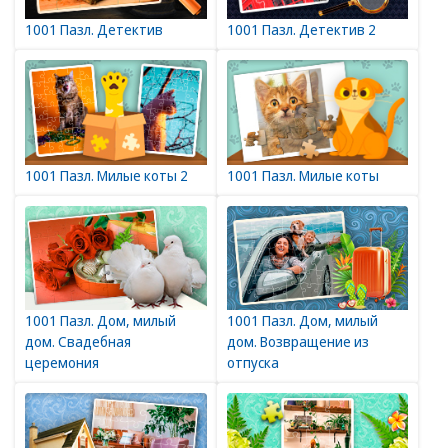
1001 Пазл. Детектив
1001 Пазл. Детектив 2
1001 Пазл. Милые коты 2
1001 Пазл. Милые коты
1001 Пазл. Дом, милый
1001 Пазл. Дом, милый
дом. Свадебная
дом. Возвращение из
церемония
отпуска